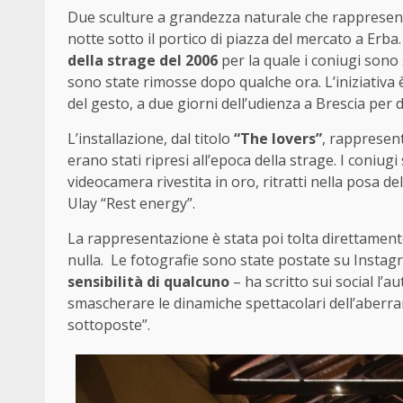
Due sculture a grandezza naturale che rapprese
notte sotto il portico di piazza del mercato a Erba
della strage del 2006
per la quale i coniugi sono s
sono state rimosse dopo qualche ora. L’iniziativa è
del gesto, a due giorni dell’udienza a Brescia per d
L’installazione, dal titolo
“The lovers”
, rappresent
erano stati ripresi all’epoca della strage. I coniugi
videocamera rivestita in oro, ritratti nella posa 
Ulay “Rest energy”.
La rappresentazione è stata poi tolta direttamente
nulla. Le fotografie sono state postate su Instag
sensibilità di qualcuno
– ha scritto sui social l’au
smascherare le dinamiche spettacolari dell’aberran
sottoposte”.