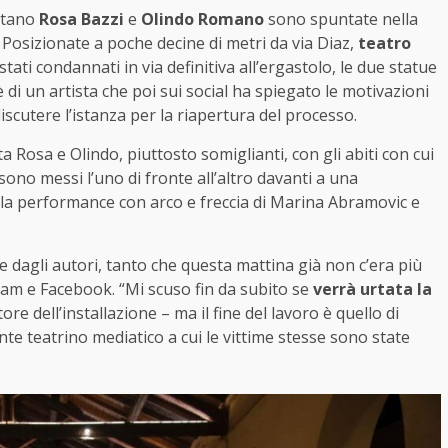
ntano
Rosa Bazzi
e
Olindo Romano
sono spuntate nella
. Posizionate a poche decine di metri da via Diaz,
teatro
tati condannati in via definitiva all’ergastolo, le due statue
 di un artista che poi sui social ha spiegato le motivazioni
iscutere l’istanza per la riapertura del processo.
a Rosa e Olindo, piuttosto somiglianti, con gli abiti con cui
 sono messi l’uno di fronte all’altro davanti a una
della performance con arco e freccia di Marina Abramovic e
 dagli autori, tanto che questa mattina già non c’era più
ram e Facebook. “Mi scuso fin da subito se
verrà urtata la
tore dell’installazione – ma il fine del lavoro è quello di
te teatrino mediatico a cui le vittime stesse sono state