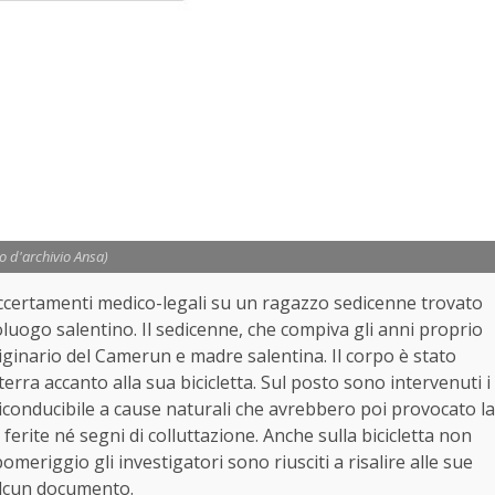
to d'archivio Ansa)
accertamenti medico-legali su un ragazzo sedicenne trovato
oluogo salentino. Il sedicenne, che compiva gli anni proprio
originario del Camerun e madre salentina. Il corpo è stato
erra accanto alla sua bicicletta. Sul posto sono intervenuti i
 riconducibile a cause naturali che avrebbero poi provocato la
ferite né segni di colluttazione. Anche sulla bicicletta non
omeriggio gli investigatori sono riusciti a risalire alle sue
alcun documento.