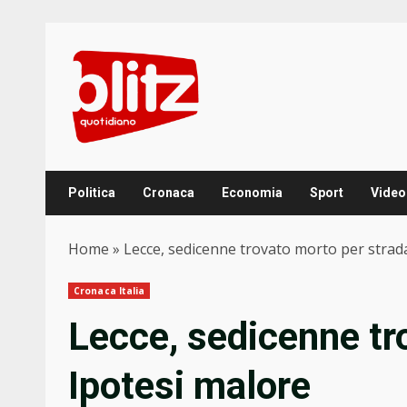
Skip
to
content
Politica
Cronaca
Economia
Sport
Video
Home
»
Lecce, sedicenne trovato morto per strada
Cronaca Italia
Lecce, sedicenne tr
Ipotesi malore