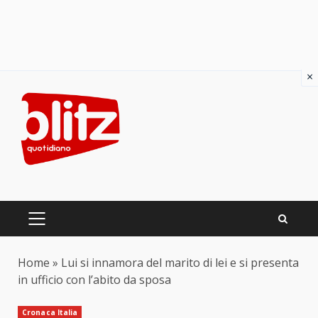
×
Skip
to
content
PRIMARY
MENU
Home
»
Lui si innamora del marito di lei e si presenta
in ufficio con l’abito da sposa
Cronaca Italia