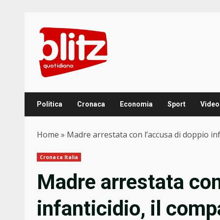
Skip
to
content
Politica
Cronaca
Economia
Sport
Video
Home
»
Madre arrestata con l’accusa di doppio inf
Cronaca Italia
Madre arrestata con
infanticidio, il com