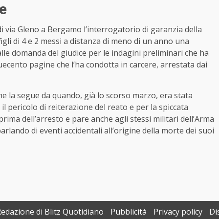
e
di via Gleno a Bergamo l’interrogatorio di garanzia della
figli di 4 e 2 messi a distanza di meno di un anno una
alle domanda del giudice per le indagini preliminari che ha
duecento pagine che l’ha condotta in carcere, arrestata dai
che la segue da quando, già lo scorso marzo, era stata
il pericolo di reiterazione del reato e per la spiccata
prima dell’arresto e pare anche agli stessi militari dell’Arma
arlando di eventi accidentali all’origine della morte dei suoi
Redazione di Blitz Quotidiano
Pubblicità
Privacy policy
Di