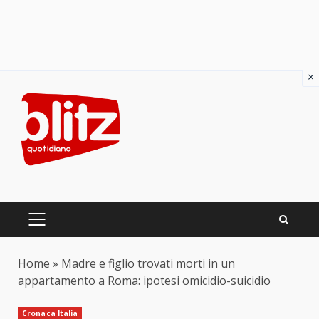
×
Skip
to
content
PRIMARY
MENU
Home
»
Madre e figlio trovati morti in un
appartamento a Roma: ipotesi omicidio-suicidio
Cronaca Italia