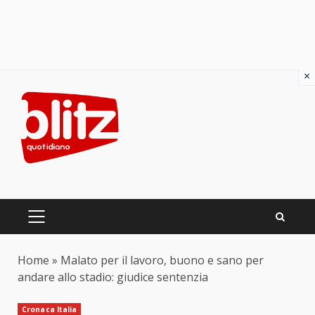
×
Skip
to
content
PRIMARY
MENU
Home
»
Malato per il lavoro, buono e sano per
andare allo stadio: giudice sentenzia
Cronaca Italia