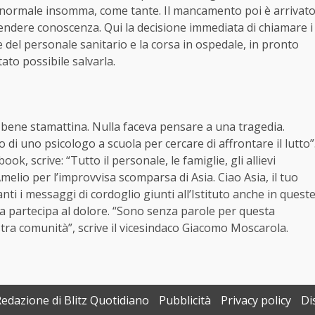
 normale insomma, come tante. Il mancamento poi è arrivat
endere conoscenza. Qui la decisione immediata di chiamare i
te del personale sanitario e la corsa in ospedale, in pronto
tato possibile salvarla.
va bene stamattina. Nulla faceva pensare a una tragedia.
o di uno psicologo a scuola per cercare di affrontare il lutto”
k, scrive: “Tutto il personale, le famiglie, gli allievi
’Amelio per l’improvvisa scomparsa di Asia. Ciao Asia, il tuo
nti i messaggi di cordoglio giunti all’Istituto anche in quest
la partecipa al dolore. “Sono senza parole per questa
ra comunità”, scrive il vicesindaco Giacomo Moscarola.
Redazione di Blitz Quotidiano
Pubblicità
Privacy policy
Di