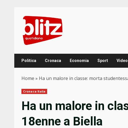
Skip
to
content
Politica
Cronaca
Economia
Sport
Video
Home
»
Ha un malore in classe: morta studentess
Cronaca Italia
Ha un malore in cla
18enne a Biella