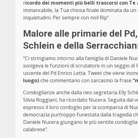
r
icordo dei momenti più belli trascorsi con Te
a
immancabile, la Tua chiosa finale dominata da un
inquietudini. Per sempre con noi! Rip”.
Malore alle primarie del Pd, 
Schlein e della Serracchian
“Ci stringiamo intorno alla famiglia di Daniele N
svolgeva le funzioni di scrutatore in un seggio di 
uscente del Pd Enrico Letta. Tweet che viene ino
luogo)
che commentano con sarcasmo la frase
“
Condoglianze anche dalla neo segretaria Elly Schl
Silvia Roggiani, ha ricordato Nucera. Seguita dai v
espresso il loro cordoglio per la scomparsa di Nu
democrazia purtroppo funestata dalla tragedia che 
Daniele Nucera giungano le più sentite condoglian
calabrese”.