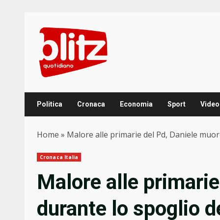
Skip
to
content
Politica
Cronaca
Economia
Sport
Video
Home
»
Malore alle primarie del Pd, Daniele muor
Cronaca Italia
Malore alle primari
durante lo spoglio d