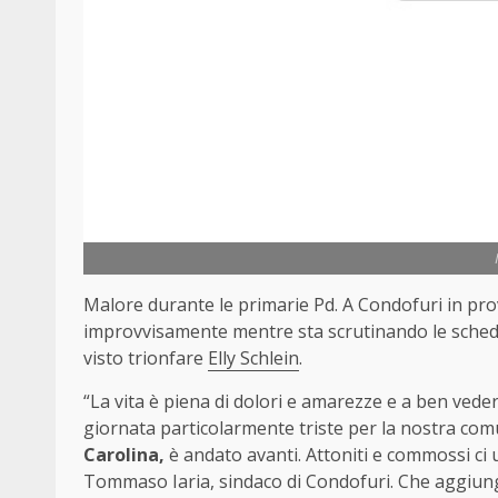
Malore durante le primarie Pd. A Condofuri in pr
improvvisamente mentre sta scrutinando le schede 
visto trionfare
Elly Schlein
.
“La vita è piena di dolori e amarezze e a ben vedere
giornata particolarmente triste per la nostra com
Carolina,
è andato avanti. Attoniti e commossi ci u
Tommaso Iaria, sindaco di Condofuri. Che aggiunge: