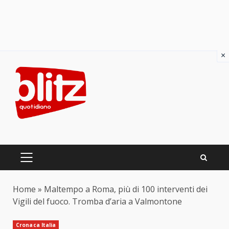
×
Skip
to
content
PRIMARY
MENU
Home
»
Maltempo a Roma, più di 100 interventi dei
Vigili del fuoco. Tromba d’aria a Valmontone
Cronaca Italia