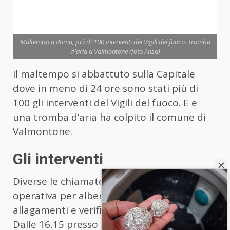
Maltempo a Roma, più di 100 interventi dei Vigili del fuoco. Tromba
d'aria a Valmontone (foto Ansa)
Il maltempo si abbattuto sulla Capitale
dove in meno di 24 ore sono stati più di
100 gli interventi del Vigili del fuoco. E e
una tromba d’aria ha colpito il comune di
Valmontone.
Gli interventi
Diverse le chiamate ricevute dalla sala
operativa per alberi e rami pericolanti,
allagamenti e verifiche di vario genere.
Dalle 16,15 presso Lungotevere Flaminio, i