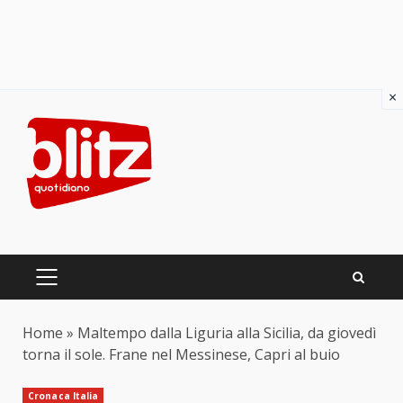
×
Skip
to
content
PRIMARY
MENU
Home
»
Maltempo dalla Liguria alla Sicilia, da giovedì
torna il sole. Frane nel Messinese, Capri al buio
Cronaca Italia