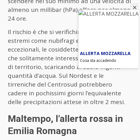
scendere nel suo minimo ad una velocità di
almeno un millibar (hPa) all’ora per almeno
24 ore.
Il rischio è che si verifichino eventi meteo
estremi come nubifragi e, nei casi più
eccezionali, le cosiddette ‘alluvioni lampo’
ALLERTA MOZZARELLA
che solitamente interessano fasce ristrette
Cosa sta accadendo
di territorio, scaricando al suolo ingenti
quantità d’acqua. Sul Nordest e le
tirreniche del Centrosud potrebbero
cadere in pochissimi giorni l’equivalente
delle precipitazioni attese in oltre 2 mesi.
Maltempo, l’allerta rossa in
Emilia Romagna