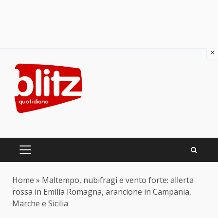
×
Skip
to
content
PRIMARY
MENU
Home
»
Maltempo, nubifragi e vento forte: allerta
rossa in Emilia Romagna, arancione in Campania,
Marche e Sicilia