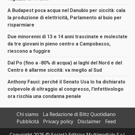
A Budapest poca acqua nel Danubio per siccità: cala
la produzione di elettricità, Parlamento al buio per
risparmiare
Due minorenni di 13 e 14 anni trascinate e molestate
da tre giovani in pieno centro a Campobasso,
riescono a fuggire
Dal Po (fino a -80% di acqua) ai laghi del Nord e del
Centro è allarme siccità: va meglio al Sud
Anthony Fauci: perché il Senato Usa lo ha dichiarato
colpevole di oltraggio al congresso, l’infettivologo
ora rischia una condanna penale
Chi siamo
La Redazione di Blitz Quotidiano
Pubblicità
Privacy policy
Disclaimer
Feed
Copyright 2025 © Società Editrice Multimediale S.r.l.