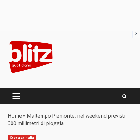
×
Skip
to
content
PRIMARY
MENU
Home
»
Maltempo Piemonte, nel weekend previsti
300 millimetri di pioggia
Cronaca Italia