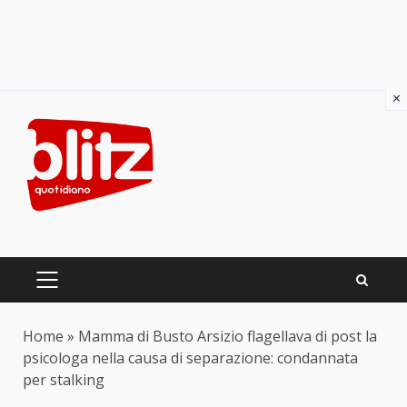
×
Skip
to
content
PRIMARY
MENU
Home
»
Mamma di Busto Arsizio flagellava di post la
psicologa nella causa di separazione: condannata
per stalking