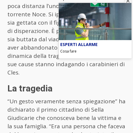
poca distanza l’uno dall’altra dal greto del
torrente Noce. Si ipotizza che la donna si
sia gettata con il figlio in un gesto estremo
di disperazione. È probabile che la donna si
sia buttata dal viadotto di Mostizzolo, dopo
ESPERTI ALLARME
aver abbandonato l’auto. Ora sulla
Cosa fare
dinamica della tragedia familiare e sulle
sue cause stanno indagando i carabinieri di
Cles.
La tragedia
“Un gesto veramente senza spiegazione” ha
dichiarato il primo cittadino di Sella
Giudicarie che conosceva bene la vittima e
la sua famiglia. “Era una persona che faceva