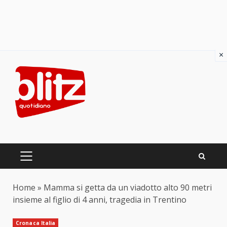
×
Skip
to
content
PRIMARY
MENU
Home
»
Mamma si getta da un viadotto alto 90 metri
insieme al figlio di 4 anni, tragedia in Trentino
Cronaca Italia