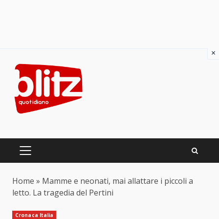
×
Skip
to
content
PRIMARY
MENU
Home
»
Mamme e neonati, mai allattare i piccoli a
letto. La tragedia del Pertini
Cronaca Italia