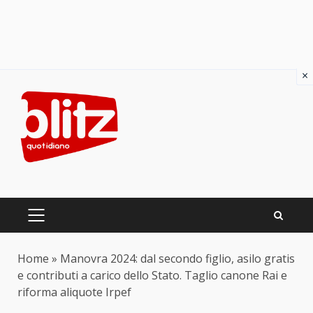
×
Skip
to
content
PRIMARY
MENU
Home
»
Manovra 2024: dal secondo figlio, asilo gratis
e contributi a carico dello Stato. Taglio canone Rai e
riforma aliquote Irpef