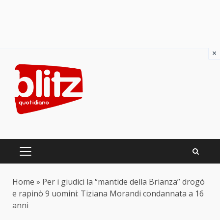
×
Skip
to
content
PRIMARY
MENU
Home
»
Per i giudici la “mantide della Brianza” drogò
e rapinò 9 uomini: Tiziana Morandi condannata a 16
anni