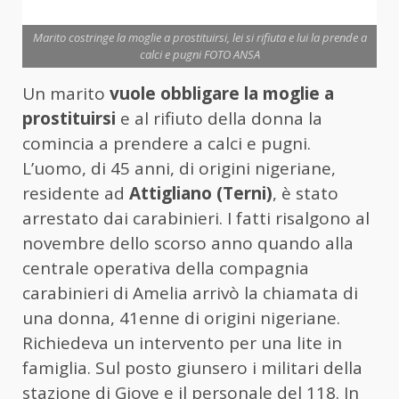
Marito costringe la moglie a prostituirsi, lei si rifiuta e lui la prende a
calci e pugni FOTO ANSA
Un marito
vuole obbligare la moglie a
prostituirsi
e al rifiuto della donna la
comincia a prendere a calci e pugni.
L’uomo, di 45 anni, di origini nigeriane,
residente ad
Attigliano (Terni)
, è stato
arrestato dai carabinieri. I fatti risalgono al
novembre dello scorso anno quando alla
centrale operativa della compagnia
carabinieri di Amelia arrivò la chiamata di
una donna, 41enne di origini nigeriane.
Richiedeva un intervento per una lite in
famiglia. Sul posto giunsero i militari della
stazione di Giove e il personale del 118. In