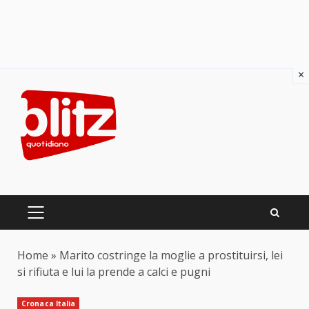
×
Skip
to
content
PRIMARY
MENU
Home
»
Marito costringe la moglie a prostituirsi, lei
si rifiuta e lui la prende a calci e pugni
Cronaca Italia