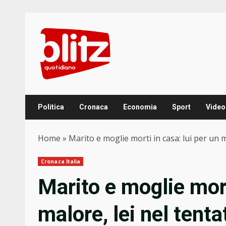
Skip
to
content
Politica
Cronaca
Economia
Sport
Video
Home
»
Marito e moglie morti in casa: lui per un ma
Cronaca Italia
Marito e moglie mort
malore, lei nel tenta