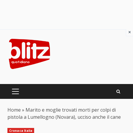
×
Skip
to
content
PRIMARY
MENU
Home
»
Marito e moglie trovati morti per colpi di
pistola a Lumellogno (Novara), ucciso anche il cane
Cronaca Italia