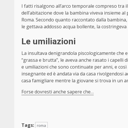
I fatti risalgono all’arco temporale compreso tra i
dell’abitazione dove la bambina viveva insieme al pa
Roma. Secondo quanto raccontato dalla bambina,
le gettava addosso acqua bollente, la costringev
Le umiliazioni
La insultava denigrandola piscologicamente che era 
“grassa e brutta”, le aveva anche rasato i capell
e umiliazioni che sono continuate per anni, e così
insegnante ed è andata via da casa rivolgendosi ad
casa famigliare mentre la giovane si trova in un 
Forse dovresti anche sapere che…
Tags:
roma