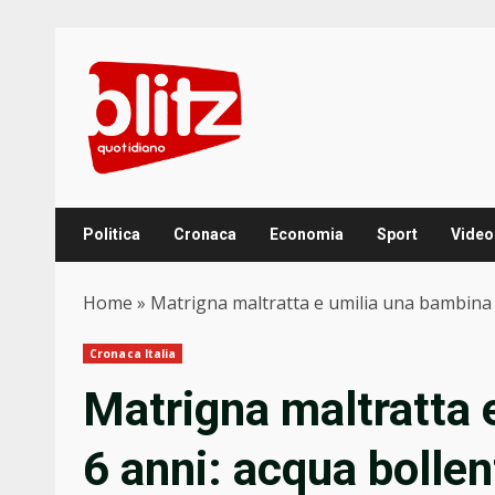
Skip
to
content
Politica
Cronaca
Economia
Sport
Video
Home
»
Matrigna maltratta e umilia una bambina d
Cronaca Italia
Matrigna maltratta 
6 anni: acqua bollen