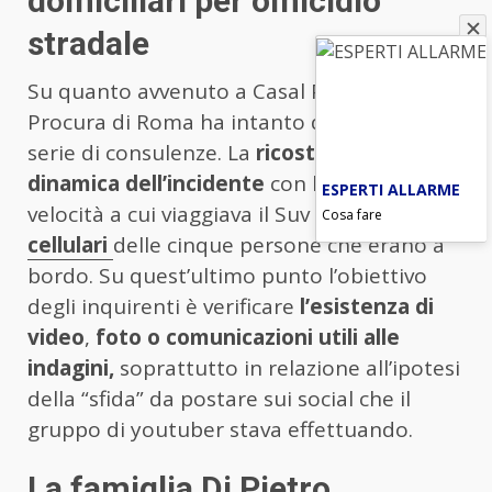
domiciliari per omicidio
stradale
Su quanto avvenuto a Casal Palocco la
Procura di Roma ha intanto disposto una
serie di consulenze. La
ricostruzione della
dinamica dell’incidente
con la verifica della
ESPERTI ALLARME
velocità a cui viaggiava il Suv e l’
analisi dei
Cosa fare
cellulari
delle cinque persone che erano a
bordo. Su quest’ultimo punto l’obiettivo
degli inquirenti è verificare
l’esistenza di
video
,
foto o comunicazioni utili alle
indagini,
soprattutto in relazione all’ipotesi
della “sfida” da postare sui social che il
gruppo di youtuber stava effettuando.
La famiglia Di Pietro