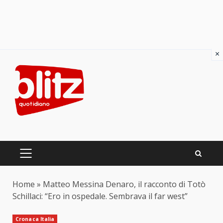
×
Skip
to
content
PRIMARY
MENU
Home
»
Matteo Messina Denaro, il racconto di Totò
Schillaci: “Ero in ospedale. Sembrava il far west”
Cronaca Italia