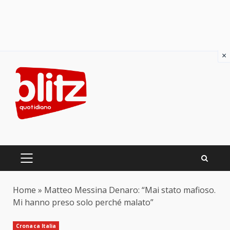
×
Skip
to
content
PRIMARY
MENU
Home
»
Matteo Messina Denaro: “Mai stato mafioso.
Mi hanno preso solo perché malato”
Cronaca Italia