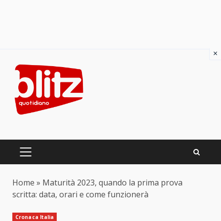
×
Skip
to
content
PRIMARY
MENU
Home
»
Maturità 2023, quando la prima prova
scritta: data, orari e come funzionerà
Cronaca Italia