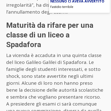
NESSUNO CI AVEVA AVVERTITO
irregolarità”, ha disposto così
Fastidio terribile
l’annullamento degli esami.
Maturità da rifare per una
classe di un liceo a
Spadafora
La vicenda è accaduta in una quinta classe
del liceo Galileo Galilei di Spadafora. Le
famiglie degli studenti interessati, e sotto
shock, sono state avvertite negli ultimi
giorni. Alcune di loro non hanno preso
bene la decisione delle autorità scolastiche
e sembra che vogliano presentare ricorso.
A presiedere gli esami ci sarà comunque
una nuova commissione, diversa da quella