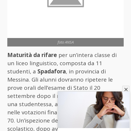
foto ANSA
Maturità da rifare
per un’intera classe di
un liceo linguistico, composta da 11
studenti, a
Spadafora
, in provincia di
Messina. Gli alunni dovranno ripetere le
prove orali dell’esame di Stato il 20
settembre dopo il ricorso presentata da
una studentessa, a suo dire penalizzata
nelle votazioni finali avendo preso meno di
70. Un’ispezione dell’Ufficio regionale
scolastico, dopo aver rilevato “significative