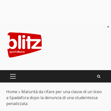
×
Skip
to
content
PRIMARY
MENU
Home
»
Maturità da rifare per una classe di un liceo
a Spadafora dopo la denuncia di una studentessa
penalizzata