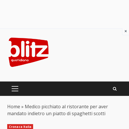
×
Skip
to
content
PRIMARY
MENU
Home
»
Medico picchiato al ristorante per aver
mandato indietro un piatto di spaghetti scotti
Cronaca Italia