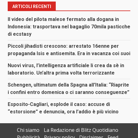
ARTICOLI RECENTI
Il video del pilota malese fermato alla dogana in
Indonesia: trasportava nel bagaglio 70mila pasticche
di ecstasy
Piccoli jihadisti crescono: arrestato 16enne per
propaganda Isis e antisemita. Era in vacanza coi suoi
Nuovi virus, l’intelligenza artificiale li crea da sè in
laboratorio. Un’altra prima volta terrorizzante
Schengen, ultimatum della Spagna all’Italia: “Riaprite
i confini entro domenica o ci saranno conseguenze”
Esposito-Cagliari, esplode il caso: accuse di
“estorsione” e denuncia, ora l’addio è più vicino
Chi siamo
La Redazione di Blitz Quotidiano
Pubblicità
Privacy policy
Disclaimer
Feed