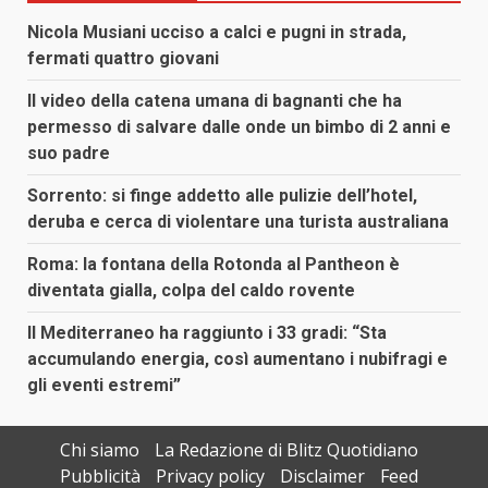
Nicola Musiani ucciso a calci e pugni in strada,
fermati quattro giovani
Il video della catena umana di bagnanti che ha
permesso di salvare dalle onde un bimbo di 2 anni e
suo padre
Sorrento: si finge addetto alle pulizie dell’hotel,
deruba e cerca di violentare una turista australiana
Roma: la fontana della Rotonda al Pantheon è
diventata gialla, colpa del caldo rovente
Il Mediterraneo ha raggiunto i 33 gradi: “Sta
accumulando energia, così aumentano i nubifragi e
gli eventi estremi”
Chi siamo
La Redazione di Blitz Quotidiano
Pubblicità
Privacy policy
Disclaimer
Feed