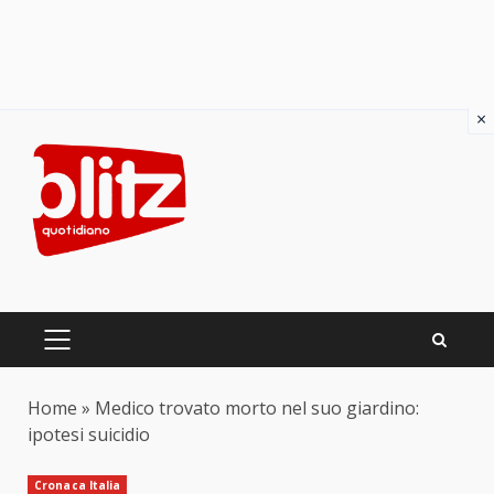
×
Skip
to
content
PRIMARY
MENU
Home
»
Medico trovato morto nel suo giardino:
ipotesi suicidio
Cronaca Italia