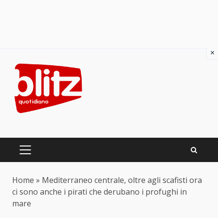
×
Skip
to
content
PRIMARY
MENU
Home
»
Mediterraneo centrale, oltre agli scafisti ora
ci sono anche i pirati che derubano i profughi in
mare