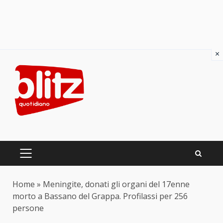
×
Skip
to
content
PRIMARY
MENU
Home
»
Meningite, donati gli organi del 17enne
morto a Bassano del Grappa. Profilassi per 256
persone