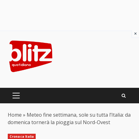
×
Skip
to
content
PRIMARY
MENU
Home
»
Meteo fine settimana, sole su tutta l’Italia: da
domenica tornerà la pioggia sul Nord-Ovest
Cronaca Italia