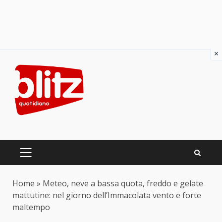
×
Skip
to
content
PRIMARY
MENU
Home
»
Meteo, neve a bassa quota, freddo e gelate
mattutine: nel giorno dell’Immacolata vento e forte
maltempo