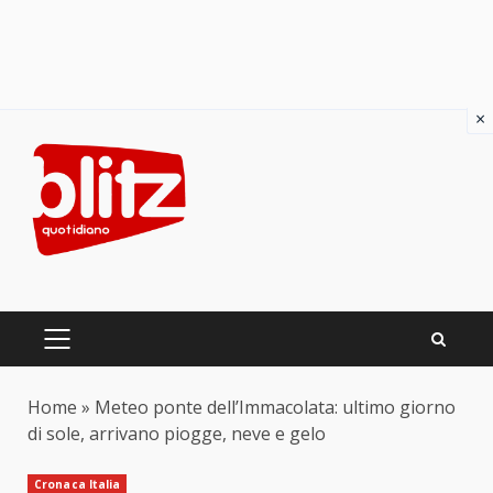
×
Skip
to
content
PRIMARY
MENU
Home
»
Meteo ponte dell’Immacolata: ultimo giorno
di sole, arrivano piogge, neve e gelo
Cronaca Italia