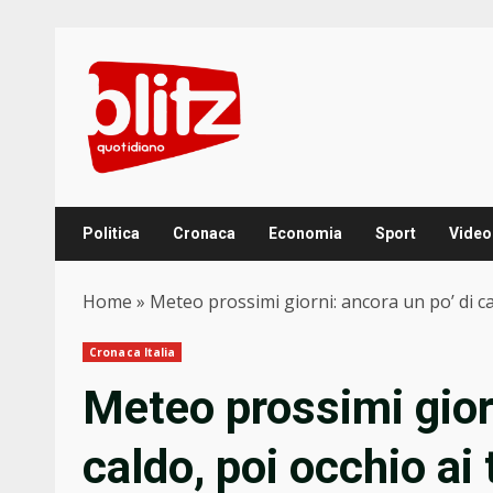
Skip
to
content
Politica
Cronaca
Economia
Sport
Video
Home
»
Meteo prossimi giorni: ancora un po’ di ca
Cronaca Italia
Meteo prossimi giorn
caldo, poi occhio ai