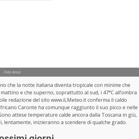
Foto Ansa
ono che la notte italiana diventa tropicale con minime che
l mattino e che superno, soprattutto al sud, i 47°C all’ombra
le redazione del sito www.iLMeteo.it conferma il caldo
 africano Caronte ha comunque raggiunto il suo picco e nelle
Sono attese temperature calde ancora dalla Toscana in giù,
i, lentamente, inizieranno a scendere di qualche grado.
rossimi giorni