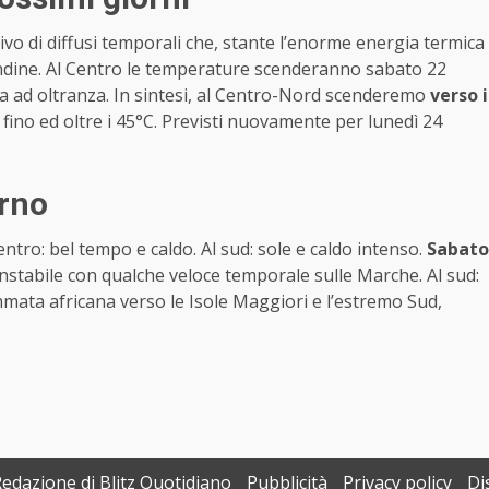
ivo di diffusi temporali che, stante l’enorme energia termica
andine. Al Centro le temperature scenderanno sabato 22
a ad oltranza. In sintesi, al Centro-Nord scenderemo
verso i
fino ed oltre i 45°C. Previsti nuovamente per lunedì 24
orno
entro: bel tempo e caldo. Al sud: sole e caldo intenso.
Sabato
ti instabile con qualche veloce temporale sulle Marche. Al sud:
mata africana verso le Isole Maggiori e l’estremo Sud,
Redazione di Blitz Quotidiano
Pubblicità
Privacy policy
Di