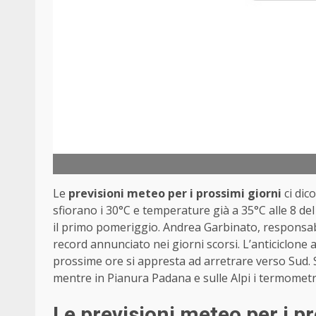
Le
previsioni meteo per i prossimi giorni
ci dic
sfiorano i 30°C e temperature già a 35°C alle 8 de
il primo pomeriggio. Andrea Garbinato, responsabi
record annunciato nei giorni scorsi. L’anticiclone
prossime ore si appresta ad arretrare verso Sud. 
mentre in Pianura Padana e sulle Alpi i termometr
Le previsioni meteo per i p