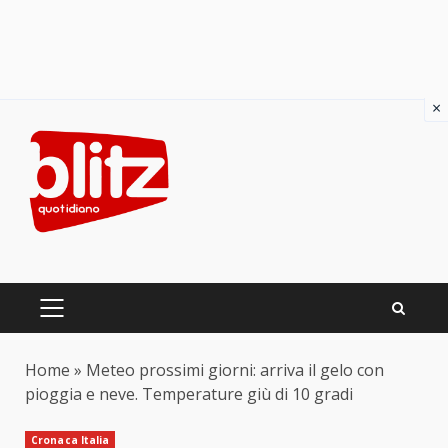
×
Skip
to
content
PRIMARY
MENU
Home
»
Meteo prossimi giorni: arriva il gelo con
pioggia e neve. Temperature giù di 10 gradi
Cronaca Italia