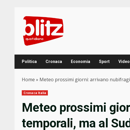
Skip
to
content
Politica
Cronaca
Economia
Sport
Video
Home
»
Meteo prossimi giorni: arrivano nubifrag
Cronaca Italia
Meteo prossimi giorn
temporali, ma al Su