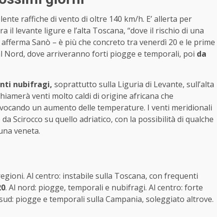
nte raffiche di vento di oltre 140 km/h. E’ allerta per
il levante ligure e l’alta Toscana, “dove il rischio di una
 afferma Sanò – è più che concreto tra venerdì 20 e le prime
l Nord, dove arriveranno forti piogge e temporali, poi
da
nti nubifragi,
soprattutto sulla Liguria di Levante, sull’alta
ichiamerà venti molto caldi di origine africana che
 provocando un aumento delle temperature. I venti meridionali
 da Scirocco su quello adriatico, con la possibilità di qualche
guna veneta.
regioni. Al centro: instabile sulla Toscana, con frequenti
20
. Al nord: piogge, temporali e nubifragi. Al centro: forte
l sud: piogge e temporali sulla Campania, soleggiato altrove.