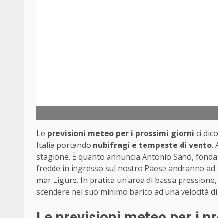
Le
previsioni meteo per i prossimi giorni
ci dic
Italia portando
nubifragi e tempeste di vento
.
stagione. È quanto annuncia Antonio Sanò, fondat
fredde in ingresso sul nostro Paese andranno ad 
mar Ligure. In pratica un’area di bassa pressione,
scendere nel suo minimo barico ad una velocità di 
Le previsioni meteo per i p