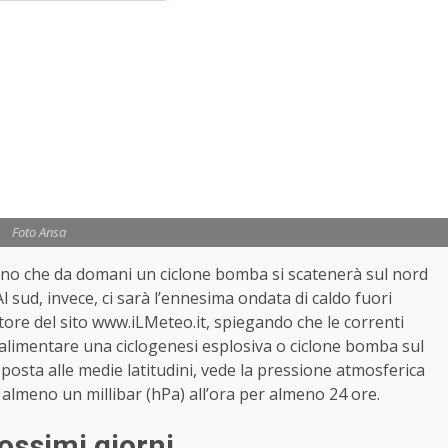
Foto Ansa
ono che da domani un ciclone bomba si scatenerà sul nord
 Al sud, invece, ci sarà l’ennesima ondata di caldo fuori
ore del sito www.iLMeteo.it, spiegando che le correnti
alimentare una ciclogenesi esplosiva o ciclone bomba sul
 posta alle medie latitudini, vede la pressione atmosferica
almeno un millibar (hPa) all’ora per almeno 24 ore.
rossimi giorni