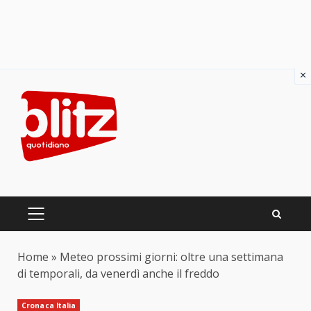
×
Skip
to
content
PRIMARY
MENU
Home
»
Meteo prossimi giorni: oltre una settimana
di temporali, da venerdì anche il freddo
Cronaca Italia