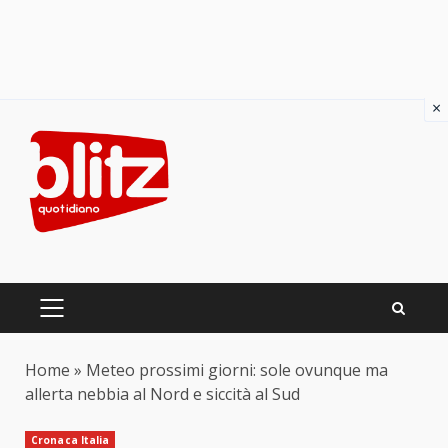
×
Skip
to
content
PRIMARY
MENU
Home
»
Meteo prossimi giorni: sole ovunque ma
allerta nebbia al Nord e siccità al Sud
Cronaca Italia