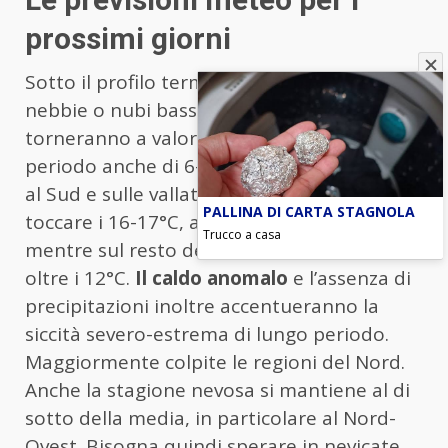
prossimi giorni
Sotto il profilo termico, in assenza di
nebbie o nubi basse, le temperature
torneranno a valori sopra la media del
periodo anche di 6-7°C. In questo contesto
al Sud e sulle vallate alpine si potranno
PALLINA DI CARTA STAGNOLA
toccare i 16-17°C, al Centro i 13-14°C
Trucco a casa
mentre sul resto del Nord non si salirà
oltre i 12°C.
Il caldo anomalo
e l’assenza di
precipitazioni inoltre accentueranno la
siccità severo-estrema di lungo periodo.
Maggiormente colpite le regioni del Nord.
Anche la stagione nevosa si mantiene al di
sotto della media, in particolare al Nord-
Ovest. Bisogna quindi sperare in nevicate