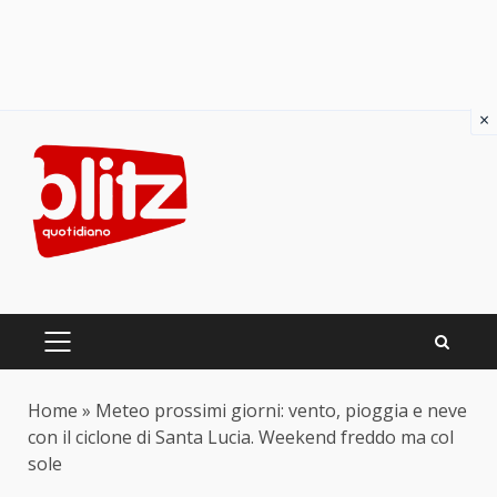
×
Skip
to
content
PRIMARY
MENU
Home
»
Meteo prossimi giorni: vento, pioggia e neve
con il ciclone di Santa Lucia. Weekend freddo ma col
sole