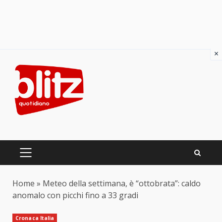
×
Skip
to
content
PRIMARY
MENU
Home
»
Meteo della settimana, è “ottobrata”: caldo
anomalo con picchi fino a 33 gradi
Cronaca Italia