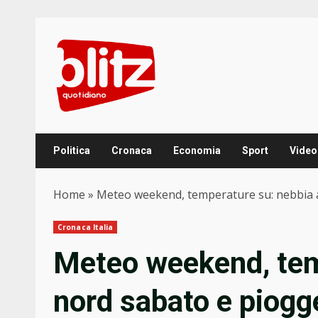
Skip
to
content
Politica
Cronaca
Economia
Sport
Video
Home
»
Meteo weekend, temperature su: nebbia a
Cronaca Italia
Meteo weekend, tem
nord sabato e piogg