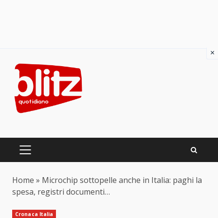
×
Skip
to
content
PRIMARY
MENU
Home
»
Microchip sottopelle anche in Italia: paghi la
spesa, registri documenti…
Cronaca Italia