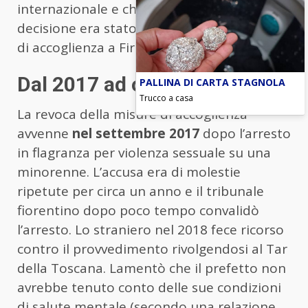
internazionale e che in attesa della
decisione era stato collocato in un centro
di accoglienza a Firenze.
Dal 2017 ad oggi
PALLINA DI CARTA STAGNOLA
Trucco a casa
La revoca della misure di accoglienza
avvenne
nel settembre 2017
dopo l’arresto
in flagranza per violenza sessuale su una
minorenne. L’accusa era di molestie
ripetute per circa un anno e il tribunale
fiorentino dopo poco tempo convalidò
l’arresto. Lo straniero nel 2018 fece ricorso
contro il provvedimento rivolgendosi al Tar
della Toscana. Lamentò che il prefetto non
avrebbe tenuto conto delle sue condizioni
di salute mentale (secondo una relazione