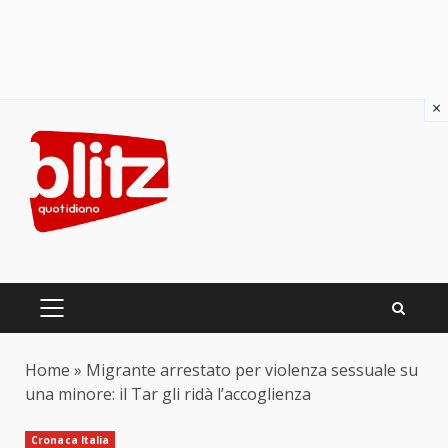
×
Skip
to
content
PRIMARY
MENU
Home
»
Migrante arrestato per violenza sessuale su
una minore: il Tar gli ridà l’accoglienza
Cronaca Italia