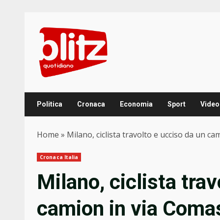
Skip
to
content
Politica
Cronaca
Economia
Sport
Video
Home
»
Milano, ciclista travolto e ucciso da un c
Cronaca Italia
Milano, ciclista tra
camion in via Coma