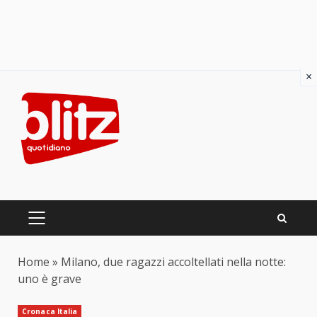
×
Skip
to
content
PRIMARY
MENU
Home
»
Milano, due ragazzi accoltellati nella notte:
uno è grave
Cronaca Italia