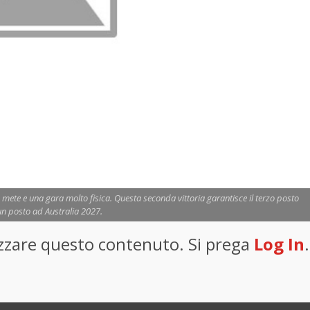
mete e una gara molto fisica. Questa seconda vittoria garantisce il terzo posto
 un posto ad Australia 2027.
lizzare questo contenuto. Si prega
Log In
.