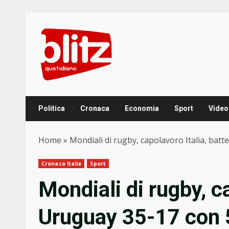
Skip
to
content
Politica
Cronaca
Economia
Sport
Video
Home
»
Mondiali di rugby, capolavoro Italia, bat
Cronaca Italia
Sport
Mondiali di rugby, ca
Uruguay 35-17 con 5