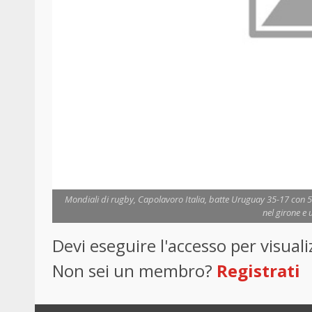
Mondiali di rugby, Capolavoro Italia, batte Uruguay 35-17 con 5 
nel girone e
Devi eseguire l'accesso per visua
Non sei un membro?
Registrati