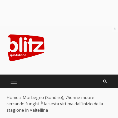
×
Skip
to
content
PRIMARY
MENU
Home
»
Morbegno (Sondrio), 75enne muore
cercando funghi. È la sesta vittima dall’inizio della
stagione in Valtellina