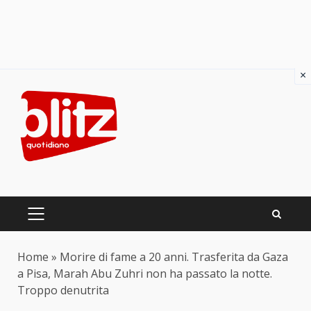
×
Skip
to
content
PRIMARY
MENU
Home
»
Morire di fame a 20 anni. Trasferita da Gaza
a Pisa, Marah Abu Zuhri non ha passato la notte.
Troppo denutrita