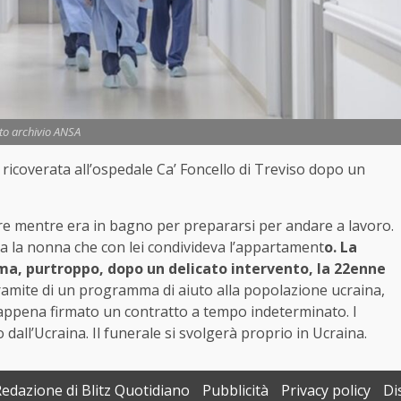
to archivio ANSA
 ricoverata all’ospedale Ca’ Foncello di Treviso dopo un
re mentre era in bagno per prepararsi per andare a lavoro.
ata la nonna che con lei condivideva l’appartament
o. La
ma, purtroppo, dopo un delicato intervento, la 22enne
 tramite di un programma di aiuto alla popolazione ucraina,
 appena firmato un contratto a tempo indeterminato. I
 dall’Ucraina. Il funerale si svolgerà proprio in Ucraina.
Redazione di Blitz Quotidiano
Pubblicità
Privacy policy
Di