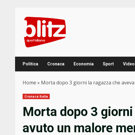
Skip
to
content
Politica
Cronaca
Economia
Sport
Video
Home
»
Morta dopo 3 giorni la ragazza che avev
Cronaca Italia
Morta dopo 3 giorni
avuto un malore men