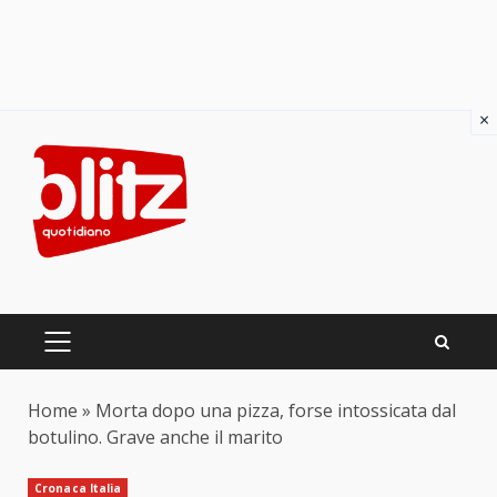
×
Skip
to
content
PRIMARY
MENU
Home
»
Morta dopo una pizza, forse intossicata dal
botulino. Grave anche il marito
Cronaca Italia